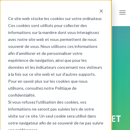
Ouvr
Ce site web stocke les cookies sur votre ordinateur.
Ces cookies sont utilisés pour collecter des
informations sur la manière dont vous interagissez
avec notre site web et nous permettent de nous
souvenir de vous. Nous utilisons ces informations
afin d'améliorer et de personnaliser votre
expérience de navigation, ainsi que pour les
données et les indicateurs concernant nos visiteurs
DÉCOUVREZ LES
à la fois sur ce site web et sur d'autres supports.
AMBASSADEURS ET
Pour en savoir plus sur les cookies que nous
utilisons, consultez notre Politique de
AMBASSADRICES DU
confidentialité.
Si vous refusez l'utilisation des cookies, vos
FORUM NATIONAL DES
informations ne seront pas suivies lors de votre
JEUNES AMBASSADEURS ET
visite sur ce site. Un seul cookie sera utilisé dans
votre navigateur afin de se souvenir de ne pas suivre
vos préférences.