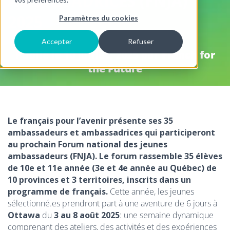
AMBASSADRICES (FNJA)
2025
Paramètres du cookies
Accepter
Refuser
Publié le
10 juillet, 2025
par
French for
the Future
Le français pour l’avenir présente ses 35
ambassadeurs et ambassadrices qui participeront
au prochain Forum national des jeunes
ambassadeurs (FNJA). Le forum rassemble 35 élèves
de 10e et 11e année (3e et 4e année au Québec) de
10 provinces et 3 territoires, inscrits dans un
programme de français.
Cette année, les jeunes
sélectionné.es prendront part à une aventure de 6 jours à
Ottawa
du
3 au 8 août 2025
: une semaine dynamique
comprenant des ateliers, des activités et des expériences