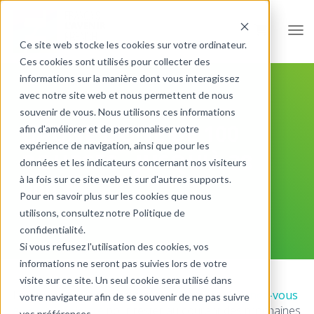
Ouvr
Ce site web stocke les cookies sur votre ordinateur.
Ces cookies sont utilisés pour collecter des
informations sur la manière dont vous interagissez
avec notre site web et nous permettent de nous
souvenir de vous. Nous utilisons ces informations
GAGNE L'UNE DE 100
afin d'améliorer et de personnaliser votre
expérience de navigation, ainsi que pour les
BOURSES - JUSQU'À 28
données et les indicateurs concernant nos visiteurs
à la fois sur ce site web et sur d'autres supports.
000 $
Pour en savoir plus sur les cookies que nous
utilisons, consultez notre Politique de
confidentialité.
Si vous refusez l'utilisation des cookies, vos
informations ne seront pas suivies lors de votre
visite sur ce site. Un seul cookie sera utilisé dans
Le concours sera de retour cet automne.
Abonnez-vous
votre navigateur afin de se souvenir de ne pas suivre
à notre infolettre
pour rester au courant des prochaines
vos préférences.