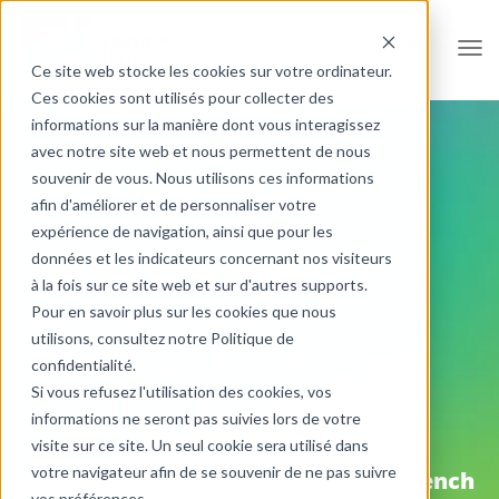
Ouvr
Ce site web stocke les cookies sur votre ordinateur.
Ces cookies sont utilisés pour collecter des
informations sur la manière dont vous interagissez
avec notre site web et nous permettent de nous
souvenir de vous. Nous utilisons ces informations
afin d'améliorer et de personnaliser votre
expérience de navigation, ainsi que pour les
données et les indicateurs concernant nos visiteurs
CORRESPONDANT·E·S
à la fois sur ce site web et sur d'autres supports.
BILINGUES UNI·E·S :
Pour en savoir plus sur les cookies que nous
utilisons, consultez notre Politique de
MAXIMISEZ VOTRE
confidentialité.
Si vous refusez l'utilisation des cookies, vos
EXPÉRIENCE !
informations ne seront pas suivies lors de votre
visite sur ce site. Un seul cookie sera utilisé dans
votre navigateur afin de se souvenir de ne pas suivre
Publié le
15 septembre, 2025
par
French
vos préférences.