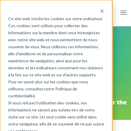
Ouvr
Ce site web stocke les cookies sur votre ordinateur.
Ces cookies sont utilisés pour collecter des
informations sur la manière dont vous interagissez
avec notre site web et nous permettent de nous
souvenir de vous. Nous utilisons ces informations
afin d'améliorer et de personnaliser votre
expérience de navigation, ainsi que pour les
données et les indicateurs concernant nos visiteurs
FNJA: UNE EXPÉRIENCE À
à la fois sur ce site web et sur d'autres supports.
NE PAS OUBLIER
Pour en savoir plus sur les cookies que nous
utilisons, consultez notre Politique de
confidentialité.
Publié le
28 mars, 2023
par
French for the
Si vous refusez l'utilisation des cookies, vos
Future
informations ne seront pas suivies lors de votre
visite sur ce site. Un seul cookie sera utilisé dans
votre navigateur afin de se souvenir de ne pas suivre
vos préférences.