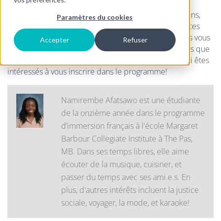
Bonjour ! Je m’appelle Namirembe Afatsawo, j’ai 16 ans,
Paramètres du cookies
j'habite à The Pas, MB et je suis une des ambassadrices
FNJA pour l'année 2022-2023! Dans cet article, je vais vous
Accepter
Refuser
parler de mon expérience au FNJA, des engagements que
j’ai faits, et vous passerez un petit message à vous qui êtes
intéressés à vous inscrire dans le programme!
Namirembe Afatsawo est une étudiante
de la onzième année dans le programme
d’immersion français à l'école Margaret
Barbour Collegiate Institute à The Pas,
MB. Dans ses temps libres, elle aime
écouter de la musique, cuisiner, et
passer du temps avec ses ami.e.s. En
plus, d'autres intérêts incluent la justice
sociale, voyager, la mode, et karaoke!