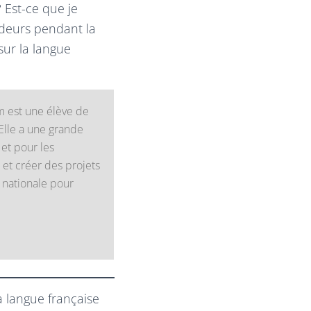
? Est-ce que je
adeurs pendant la
ur la langue
m est une élève de
Elle a une grande
et pour les
 et créer des projets
 nationale pour
a langue française