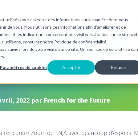
PROGRAMMES
CONTACT
BLOGUE
FR+
INFOLETTRE
nt utilisés pour collecter des informations sur la manière dont vous
Afficher le sous-menu pour {{ link.label }}
Afficher le sous-menu pour {{ link.label }}
Afficher le sous-menu po
ir de vous. Nous utilisons ces informations afin d'améliorer et de
nées et les indicateurs concernant nos visiteurs à la fois sur ce site we
s utilisons, consultez notre Politique de confidentialité.
as suivies lors de votre visite sur ce site. Un seul cookie sera utilisé da
es.
Paramètres du cookies
Accepter
Refuser
XPÉRIENCE ÉCLAIRANT
avril, 2022
par
French for the Future
 la rencontre Zoom du FNJA avec beaucoup d’espoirs. M