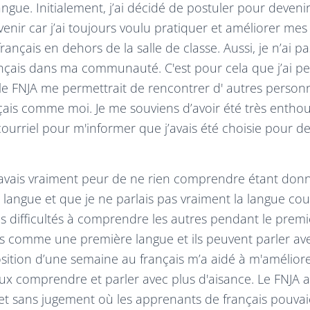
ue. Initialement, j’ai décidé de postuler pour deven
venir car j’ai toujours voulu pratiquer et améliorer mes
nçais en dehors de la salle de classe. Aussi, je n’ai 
ançais dans ma communauté. C'est pour cela que j’ai p
 FNJA me permettrait de rencontrer d' autres person
nçais comme moi. Je me souviens d’avoir été très enthou
 courriel pour m'informer que j’avais été choisie pour d
’avais vraiment peur de ne rien comprendre étant donn
 langue et que je ne parlais pas vraiment la langue c
es difficultés à comprendre les autres pendant le premi
ais comme une première langue et ils peuvent parler av
position d’une semaine au français m’a aidé à m'améliorer
eux comprendre et parler avec plus d'aisance. Le FNJA 
t sans jugement où les apprenants de français pouvai