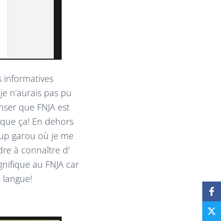
s informatives
 je n’aurais pas pu
enser que FNJA est
s que ça! En dehors
up garou où je me
re à connaître d'
nifique au FNJA car
 langue!