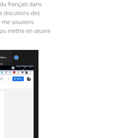
 du français dans
 discutions des
e me souviens
i pu mettre en œuvre