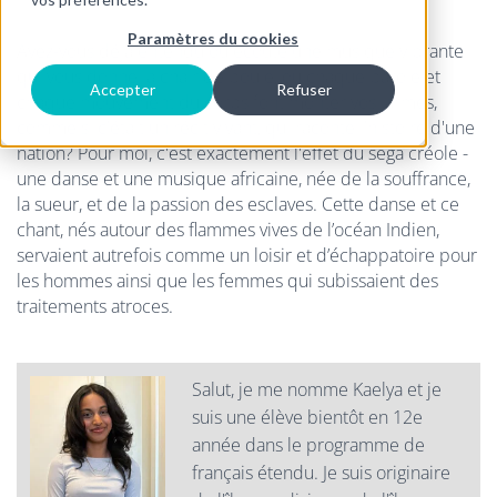
Paramètres du cookies
Avez-vous déjà entendu ou écouté une musique vibrante
qui vous donne la chair de poule, où chaque parole et
Accepter
Refuser
chaque mouvement du corps font monter vos larmes,
comme si c'était un récit vivant, qui raconte l'histoire d'une
nation? Pour moi, c'est exactement l'effet du séga créole -
une danse et une musique africaine, née de la souffrance,
la sueur, et de la passion des esclaves. Cette danse et ce
chant, nés autour des flammes vives de l’océan Indien,
servaient autrefois comme un loisir et d’échappatoire pour
les hommes ainsi que les femmes qui subissaient des
traitements atroces.
Salut, je me nomme Kaelya et je
suis une élève bientôt en 12e
année dans le programme de
français étendu.
Je suis originaire