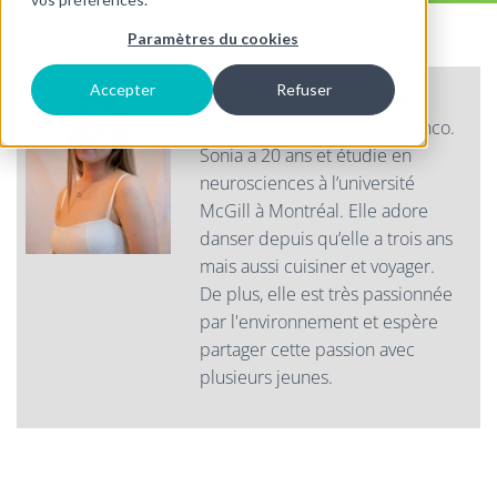
Paramètres du cookies
Accepter
Refuser
Biographie de l'auteure :
Article écrit par Sonia Boscenco.
Sonia a 20 ans et étudie en
neurosciences à l’université
McGill à Montréal. Elle adore
danser depuis qu’elle a trois ans
mais aussi cuisiner et voyager.
De plus, elle est très passionnée
par l'environnement et espère
partager cette passion avec
plusieurs jeunes.