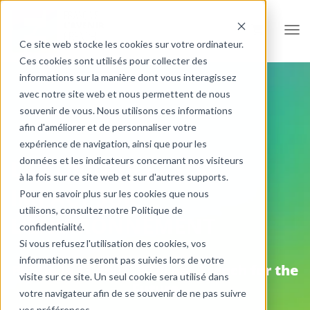
Ouvr
Ce site web stocke les cookies sur votre ordinateur.
Ces cookies sont utilisés pour collecter des
informations sur la manière dont vous interagissez
avec notre site web et nous permettent de nous
souvenir de vous. Nous utilisons ces informations
afin d'améliorer et de personnaliser votre
expérience de navigation, ainsi que pour les
données et les indicateurs concernant nos visiteurs
LA COVID-19 ET SON
à la fois sur ce site web et sur d'autres supports.
IMPACT SUR
Pour en savoir plus sur les cookies que nous
utilisons, consultez notre Politique de
L’ENVIRONNEMENT
confidentialité.
Si vous refusez l'utilisation des cookies, vos
informations ne seront pas suivies lors de votre
Publié le
13 août, 2020
par
French for the
visite sur ce site. Un seul cookie sera utilisé dans
Future
votre navigateur afin de se souvenir de ne pas suivre
vos préférences.