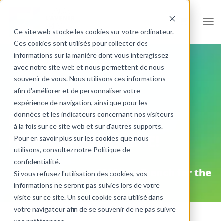
Ouvr
Ce site web stocke les cookies sur votre ordinateur.
Ces cookies sont utilisés pour collecter des
informations sur la manière dont vous interagissez
avec notre site web et nous permettent de nous
souvenir de vous. Nous utilisons ces informations
afin d'améliorer et de personnaliser votre
expérience de navigation, ainsi que pour les
données et les indicateurs concernant nos visiteurs
NE LAISSE PAS TON
à la fois sur ce site web et sur d'autres supports.
FRANÇAIS DERRIÈRE!
Pour en savoir plus sur les cookies que nous
utilisons, consultez notre Politique de
confidentialité.
Publié le
2 mars, 2026
par
French for the
Si vous refusez l'utilisation des cookies, vos
Future
informations ne seront pas suivies lors de votre
visite sur ce site. Un seul cookie sera utilisé dans
votre navigateur afin de se souvenir de ne pas suivre
vos préférences.