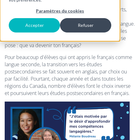
À l'école, le français t'a demandé du temps, des efforts,
Paramètres du cookies
parfois même un peu de courage. Tu as appris à
t'exprimer, à comprendre, à penser dans une autre langue.
Accepter
Refuser
Et maintenant que le secondaire se termine, ou que les
études postsecondaires commencent, une question se
pose : que va devenir ton français?
Pour beaucoup d'élèves qui ont appris le français comme
langue seconde, la transition vers les études
postsecondaires se fait souvent en anglais, par choix ou
par facilité. Pourtant, chaque année
et dans toutes les
régions du Canada, nombre d’élèves font le choix inverse
et poursuivent leurs études postsecondaires en français.