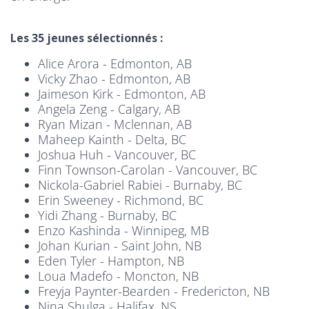
Les 35 jeunes sélectionnés :
Alice Arora - Edmonton, AB
Vicky Zhao - Edmonton, AB
Jaimeson Kirk - Edmonton, AB
Angela Zeng - Calgary, AB
Ryan Mizan - Mclennan, AB
Maheep Kainth - Delta, BC
Joshua Huh - Vancouver, BC
Finn Townson-Carolan - Vancouver, BC
Nickola-Gabriel Rabiei - Burnaby, BC
Erin Sweeney - Richmond, BC
Yidi Zhang - Burnaby, BC
Enzo Kashinda - Winnipeg, MB
Johan Kurian - Saint John, NB
Eden Tyler - Hampton, NB
Loua Madefo - Moncton, NB
Freyja Paynter-Bearden - Fredericton, NB
Nina Shulga - Halifax, NS