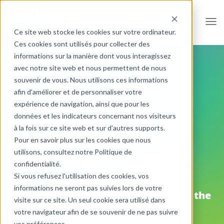
Ouvr
Ce site web stocke les cookies sur votre ordinateur.
Ces cookies sont utilisés pour collecter des
informations sur la manière dont vous interagissez
avec notre site web et nous permettent de nous
souvenir de vous. Nous utilisons ces informations
afin d'améliorer et de personnaliser votre
expérience de navigation, ainsi que pour les
données et les indicateurs concernant nos visiteurs
LE FRANÇAIS POUR
à la fois sur ce site web et sur d'autres supports.
L’AVENIR PRÉSENTE LA
Pour en savoir plus sur les cookies que nous
utilisons, consultez notre Politique de
COHORTE 2026 DU FNJA
confidentialité.
Si vous refusez l'utilisation des cookies, vos
informations ne seront pas suivies lors de votre
Publié le
3 juin, 2026
par
French for the
visite sur ce site. Un seul cookie sera utilisé dans
Future
votre navigateur afin de se souvenir de ne pas suivre
vos préférences.