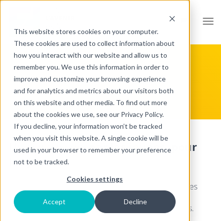
BIENVENUE SUR LE
Open
BLOGUE DU FRANÇAIS
This website stores cookies on your computer.
These cookies are used to collect information about
POUR L’AVENIR !
how you interact with our website and allow us to
remember you. We use this information in order to
improve and customize your browsing experience
and for analytics and metrics about our visitors both
on this website and other media. To find out more
about the cookies we use, see our Privacy Policy.
If you decline, your information won’t be tracked
when you visit this website. A single cookie will be
Un espace créé
par les jeunes, pour
used in your browser to remember your preference
les jeunes
.
not to be tracked.
Cookies settings
Tu y découvriras des articles en français écrits par des
jeunes de partout au Canada, sur des sujets qui les
Accept
Decline
passionnent et des expériences qui les ont marqués.