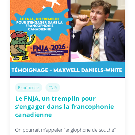
Expérience
·
FNJA
Le FNJA, un tremplin pour
s’engager dans la francophonie
canadienne
On pourrait m’appeler “anglophone de souche”